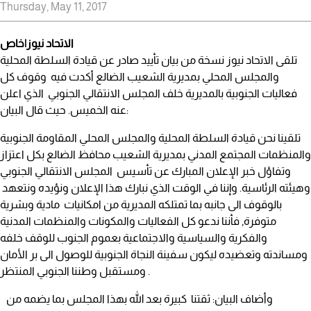
Thursday, May 11, 2017
الاتحاد نيوز|خاص
تلقى الاتحاد نيوز نسخة من بيان تأييد صادر عن قيادة السلطة المحلية
والمجلس المحلي بمديرية الشعيب الضالع أكدت فيه وقوف كل
فعاليات الجنوبية بالمديرية خلف المجلس الانتقالي الجنوبي الذي اعلن
عنه الخميس. حيث قال البيان:
تلقينا نحن قيادة السلطة المحلية والمجلس المحلي المقاومة الجنوبية
والمنظمات المجتمع المدني بمديرية الشعيب محافظ الضالع بكل اعتزاز
وتفاؤل خبر الإعلان المبارك عن تأسيس المجلس الانتقالي الجنوبي
وهيئته الرئاسية. وإننا في الوقت الذي نبارك هذا الإعلان ونؤيده ونتعهد
بالوقوف الى جانبه بما تمتلكه المديرية من امكانيات مادية وبشرية
متوفرة, فأننا ندعو كل الفعاليات والمكونات والمنظمات المدنية
والفكرية والسياسية والاجتماعية بعموم الجنوب للوقف خلفه
ومساندته وتعضيده ليكون سفينة النجاة الجنوبية للوصول الى بر الأمان
ومستقبل وطننا الجنوبي المنتظر .
وأضاف البيان: ثقتنا كبيرة بعد الله بهذا المجلس بما يضمه من