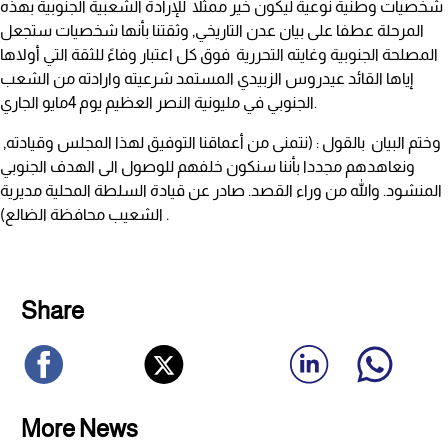
شخصيات وطنية نوعية ليكون خير ممثلا للإرادة الشعبية الجنوبية بهذه
المرحلة عطفا على بيان عدن التاريخي, وثقتنا بأنها شخصيات ستجعل
المصلحة الجنوبية وغايته التحررية فوق كل اعتبار وفاءً للثقة التي أولاها
إياها القائد عيدروس الزبيدي المستمد شرعيته وارادته من الشعب
الجنوبي في مليونية النصر العظيم يوم 4مايو الجاري.
وختم البيان بالقول : (نتمنى من أعماقنا التوفيق لهذا المجلس وقيادته,
ونعاهدهم مجددا بأننا سنكون خلفهم للوصول الى الهدف الجنوبي
المنشود. والله من وراء القصد. صادر عن قيادة السلطة المحلية مديرية
الشعيب محافظة الضالع) .
Share
More News